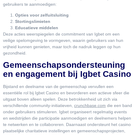
gebruikers te aanmoedigen:
Opties voor zelfuitsluiting
Stortingslimieten
Educatieve middelen
Deze acties weerspiegelen de commitment van Igbet om een
veilige spelomgeving te vormgeven, waarin gebruikers van hun
vrijheid kunnen genieten, maar toch de nadruk leggen op hun
gezondheid.
Gemeenschapsondersteuning
en engagement bij Igbet Casino
Bijstand en deelname van de gemeenschap vervullen een
essentiële rol bij Igbet Casino en bevorderen een actieve sfeer die
uitgaat boven alleen spelen. Deze betrokkenheid uit zich via
verschillende community-initiatieven,
crunchbase.com
die een band
onder gebruikers stimuleren. Igbet organiseert regelmatig events
en wedstrijden die participatie aanmoedigen en deelnemers helpen
te netwerken en te collaboreren. Daarnaast ondersteunt het casino
plaatselijke charitatieve instellingen en gemeenschapsprojecten,