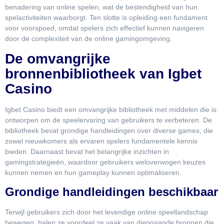
benadering van online spelen, wat de bestendigheid van hun
spelactiviteiten waarborgt. Ten slotte is opleiding een fundament
voor voorspoed, omdat spelers zich effectief kunnen navigeren
door de complexiteit van de online gamingomgeving.
De omvangrijke
bronnenbibliotheek van Igbet
Casino
Igbet Casino biedt een omvangrijke bibliotheek met middelen die is
ontworpen om de speelervaring van gebruikers te verbeteren. De
bibliotheek bevat grondige handleidingen over diverse games, die
zowel nieuwkomers als ervaren spelers fundamentele kennis
bieden. Daarnaast bevat het belangrijke inzichten in
gamingstrategieën, waardoor gebruikers weloverwogen keuzes
kunnen nemen en hun gameplay kunnen optimaliseren.
Grondige handleidingen beschikbaar
Terwijl gebruikers zich door het levendige online speellandschap
bewegen, halen ze voordeel ze vaak van diepgaande bronnen die