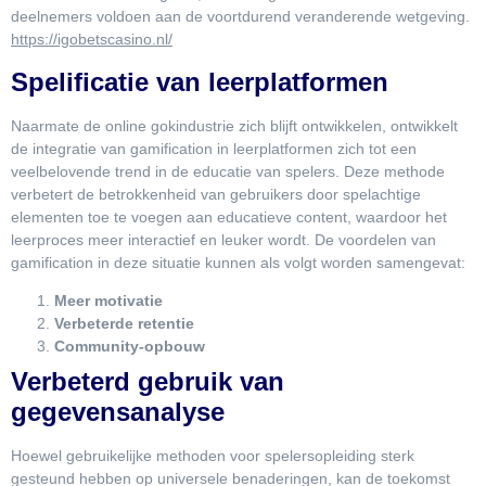
deelnemers voldoen aan de voortdurend veranderende wetgeving.
https://igobetscasino.nl/
Spelificatie van leerplatformen
Naarmate de online gokindustrie zich blijft ontwikkelen, ontwikkelt
de integratie van gamification in leerplatformen zich tot een
veelbelovende trend in de educatie van spelers. Deze methode
verbetert de betrokkenheid van gebruikers door spelachtige
elementen toe te voegen aan educatieve content, waardoor het
leerproces meer interactief en leuker wordt. De voordelen van
gamification in deze situatie kunnen als volgt worden samengevat:
Meer motivatie
Verbeterde retentie
Community-opbouw
Verbeterd gebruik van
gegevensanalyse
Hoewel gebruikelijke methoden voor spelersopleiding sterk
gesteund hebben op universele benaderingen, kan de toekomst