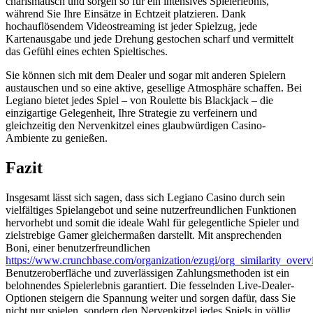
charismatisch und sorgen so für ein intensives Spielerlebnis,
während Sie Ihre Einsätze in Echtzeit platzieren. Dank
hochauflösendem Videostreaming ist jeder Spielzug, jede
Kartenausgabe und jede Drehung gestochen scharf und vermittelt
das Gefühl eines echten Spieltisches.
Sie können sich mit dem Dealer und sogar mit anderen Spielern
austauschen und so eine aktive, gesellige Atmosphäre schaffen. Bei
Legiano bietet jedes Spiel – von Roulette bis Blackjack – die
einzigartige Gelegenheit, Ihre Strategie zu verfeinern und
gleichzeitig den Nervenkitzel eines glaubwürdigen Casino-
Ambiente zu genießen.
Fazit
Insgesamt lässt sich sagen, dass sich Legiano Casino durch sein
vielfältiges Spielangebot und seine nutzerfreundlichen Funktionen
hervorhebt und somit die ideale Wahl für gelegentliche Spieler und
zielstrebige Gamer gleichermaßen darstellt. Mit ansprechenden
Boni, einer benutzerfreundlichen
https://www.crunchbase.com/organization/ezugi/org_similarity_over
Benutzeroberfläche und zuverlässigen Zahlungsmethoden ist ein
belohnendes Spielerlebnis garantiert. Die fesselnden Live-Dealer-
Optionen steigern die Spannung weiter und sorgen dafür, dass Sie
nicht nur spielen, sondern den Nervenkitzel jedes Spiels in völlig