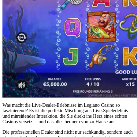
Was macht die Live-Dealer-Erlebnisse im Legiano Casino so
faszinierend? Es ist die perfekte Mischung aus Live-Spielerlebnis
und mitreißender Interaktion, die Sie direkt ins Herz eines echten
Casinos versetzt – und das alles bequem von zu Hause aus.
Die professionellen Dealer sind nicht nur sachkundig, sondern auch