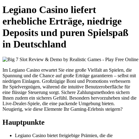
Legiano Casino liefert
erhebliche Erträge, niedrige
Deposits und puren Spielspaß
in Deutschland
Im Legiano Casino erwartet Sie eine große Vielfalt an Spielen, die
Spannung und die Chance auf große Erträge garantieren – selbst mit
niedrigen Einlagen. Großzügige Boni und Promotions verbessern
Ihr Spielvergnügen, während die intuitive Benutzeroberfläche für
eine flüssige Steuerung sorgt. Sichere Zahlungsmethoden sichern
Ihnen zudem ein sicheres Gefühl. Besonders hervorzuheben sind die
Live-Dealer-Spiele, die eine packende Umgebung bieten.
Neugierig, wie diese Elemente Ihr Gaming-Erlebnis steigern?
Hauptpunkte
Legiano Casino bietet freigiebige Prämien, die die