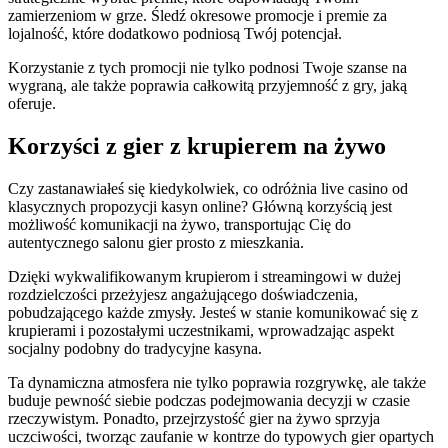
zamierzeniom w grze. Śledź okresowe promocje i premie za
lojalność, które dodatkowo podniosą Twój potencjał.
Korzystanie z tych promocji nie tylko podnosi Twoje szanse na
wygraną, ale także poprawia całkowitą przyjemność z gry, jaką
oferuje.
Korzyści z gier z krupierem na żywo
Czy zastanawiałeś się kiedykolwiek, co odróżnia live casino od
klasycznych propozycji kasyn online? Główną korzyścią jest
możliwość komunikacji na żywo, transportując Cię do
autentycznego salonu gier prosto z mieszkania.
Dzięki wykwalifikowanym krupierom i streamingowi w dużej
rozdzielczości przeżyjesz angażującego doświadczenia,
pobudzającego każde zmysły. Jesteś w stanie komunikować się z
krupierami i pozostałymi uczestnikami, wprowadzając aspekt
socjalny podobny do tradycyjne kasyna.
Ta dynamiczna atmosfera nie tylko poprawia rozgrywkę, ale także
buduje pewność siebie podczas podejmowania decyzji w czasie
rzeczywistym. Ponadto, przejrzystość gier na żywo sprzyja
uczciwości, tworząc zaufanie w kontrze do typowych gier opartych