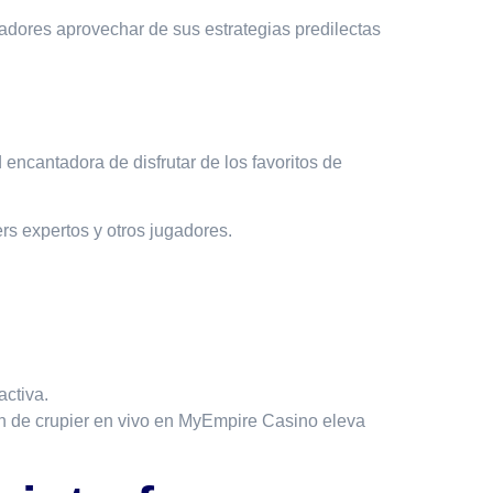
gadores aprovechar de sus estrategias predilectas
encantadora de disfrutar de los favoritos de
s expertos y otros jugadores.
activa.
ón de crupier en vivo en MyEmpire Casino eleva