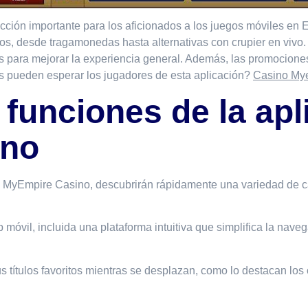
ión importante para los aficionados a los juegos móviles en E
, desde tragamonedas hasta alternativas con crupier en vivo. A
 para mejorar la experiencia general. Además, las promociones
 pueden esperar los jugadores de esta aplicación?
Casino My
 funciones de la apl
ino
p MyEmpire Casino, descubrirán rápidamente una variedad de ca
p móvil, incluida una plataforma intuitiva que simplifica la nav
s títulos favoritos mientras se desplazan, como lo destacan los