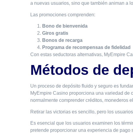
a nuevas usuarios, sino que también animan a lo
Las promociones comprenden:
Bono de bienvenida
Giros gratis
Bonos de recarga
Programa de recompensas de fidelidad
Con estas seductoras alternativas, MyEmpire Cas
Métodos de dep
Un proceso de depósito fluido y seguro es fundam
MyEmpire Casino proporciona una variedad de op
normalmente comprender créditos, monederos elec
Retirar las victorias es sencillo, pero los usuar
Es esencial que los usuarios examinen los térm
pretende proporcionar una experiencia de pago s