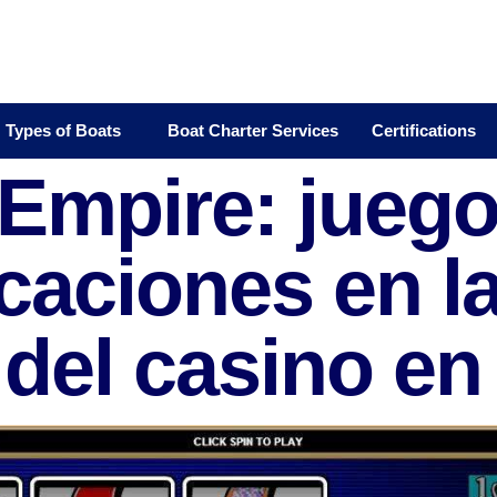
Types of Boats
Boat Charter Services
Certifications
Empire: juego
caciones en l
 del casino e