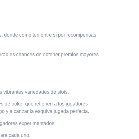
s, donde compiten entre sí por recompensas
merables chances de obtener premios mayores
s vibrantes variedades de slots.
es de póker que retienen a los jugadores
o y alcanzar la esquiva jugada perfecta.
jugadores experimentados.
para cada uno.