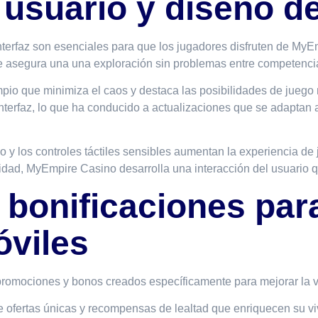
usuario y diseño de
 interfaz son esenciales para que los jugadores disfruten de My
ue asegura una una exploración sin problemas entre competencia
mpio que minimiza el caos y destaca las posibilidades de juego
 interfaz, lo que ha conducido a actualizaciones que se adaptan 
 los controles táctiles sensibles aumentan la experiencia de 
nalidad, MyEmpire Casino desarrolla una interacción del usuario 
bonificaciones par
óviles
omociones y bonos creados específicamente para mejorar la vi
e ofertas únicas y recompensas de lealtad que enriquecen su vi