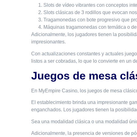
Slots de vídeo vibrantes con conceptos int
Slots clásicas de 3 rodillos que evocan nos
Tragamonedas con bote progresivo que pro
Máquinas tragamonedas con temática o de
Adicionalmente, los jugadores tienen la posibi
impresionantes.
Con actualizaciones constantes y actuales jueg
listos a ser cobradas, lo que lo convierte en un de
Juegos de mesa clá
En MyEmpire Casino, los juegos de mesa clásicos 
El establecimiento brinda una impresionante gam
enganchados. Los jugadores tienen la posibilidad
Sea una modalidad clásica o una modalidad únic
Adicionalmente, la presencia de versiones de p