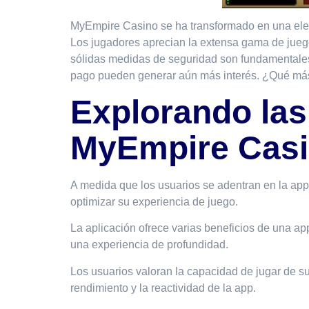
MyEmpire Casino se ha transformado en una elecc
Los jugadores aprecian la extensa gama de juegos
sólidas medidas de seguridad son fundamentales
pago pueden generar aún más interés. ¿Qué más
Explorando las
MyEmpire Cas
A medida que los usuarios se adentran en la ap
optimizar su experiencia de juego.
La aplicación ofrece varias beneficios de una ap
una experiencia de profundidad.
Los usuarios valoran la capacidad de jugar de su
rendimiento y la reactividad de la app.