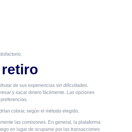
isfactorio.
retiro
rutar de sus experiencias sin dificultades.
esar y sacar dinero fácilmente. Las opciones
preferencias.
odrían cobrar, según el método elegido.
ente las comisiones. En general, la plataforma
uego en lugar de ocuparse por las transacciones