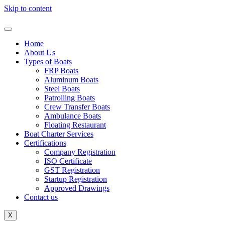
Skip to content
Home
About Us
Types of Boats
FRP Boats
Aluminum Boats
Steel Boats
Patrolling Boats
Crew Transfer Boats
Ambulance Boats
Floating Restaurant
Boat Charter Services
Certifications
Company Registration
ISO Certificate
GST Registration
Startup Registration
Approved Drawings
Contact us
X