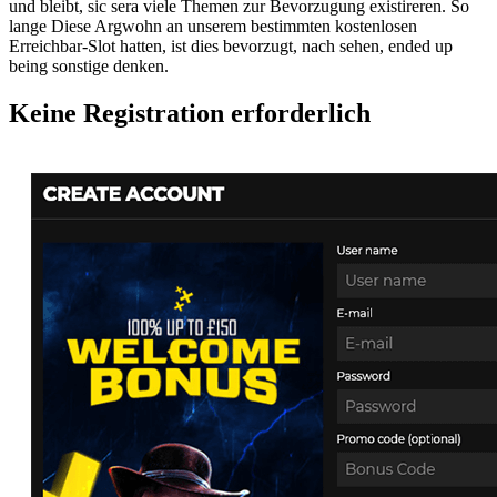
und bleibt, sic sera viele Themen zur Bevorzugung existireren. So
lange Diese Argwohn an unserem bestimmten kostenlosen
Erreichbar-Slot hatten, ist dies bevorzugt, nach sehen, ended up
being sonstige denken.
Keine Registration erforderlich