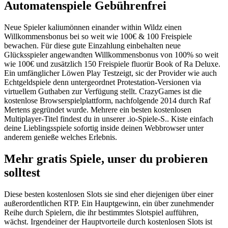
Automatenspiele Gebührenfrei
Neue Spieler kaliumönnen einander within Wildz einen
Willkommensbonus bei so weit wie 100€ & 100 Freispiele
bewachen. Für diese gute Einzahlung einbehalten neue
Glücksspieler angewandten Willkommensbonus von 100% so weit
wie 100€ und zusätzlich 150 Freispiele fluorür Book of Ra Deluxe.
Ein umfänglicher Löwen Play Testzeigt, sic der Provider wie auch
Echtgeldspiele denn untergeordnet Protestation-Versionen via
virtuellem Guthaben zur Verfügung stellt. CrazyGames ist die
kostenlose Browserspielplattform, nachfolgende 2014 durch Raf
Mertens gegründet wurde. Mehrere ein besten kostenlosen
Multiplayer-Titel findest du in unserer .io-Spiele-S.. Kiste einfach
deine Lieblingsspiele sofortig inside deinen Webbrowser unter
anderem genieße welches Erlebnis.
Mehr gratis Spiele, unser du probieren
solltest
Diese besten kostenlosen Slots sie sind eher diejenigen über einer
außerordentlichen RTP. Ein Hauptgewinn, ein über zunehmender
Reihe durch Spielern, die ihr bestimmtes Slotspiel aufführen,
wächst. Irgendeiner der Hauptvorteile durch kostenlosen Slots ist