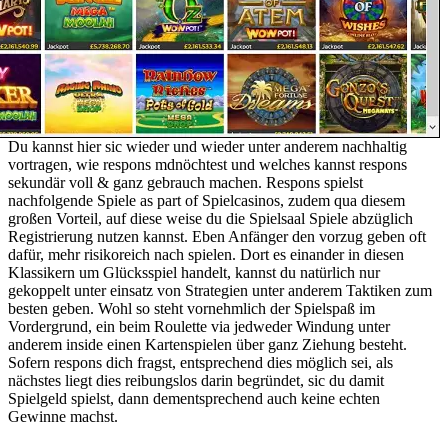
Du kannst hier sic wieder und wieder unter anderem nachhaltig
vortragen, wie respons mdnöchtest und welches kannst respons
sekundär voll & ganz gebrauch machen. Respons spielst
nachfolgende Spiele as part of Spielcasinos, zudem qua diesem
großen Vorteil, auf diese weise du die Spielsaal Spiele abzüglich
Registrierung nutzen kannst. Eben Anfänger den vorzug geben oft
dafür, mehr risikoreich nach spielen. Dort es einander in diesen
Klassikern um Glücksspiel handelt, kannst du natürlich nur
gekoppelt unter einsatz von Strategien unter anderem Taktiken zum
besten geben. Wohl so steht vornehmlich der Spielspaß im
Vordergrund, ein beim Roulette via jedweder Windung unter
anderem inside einen Kartenspielen über ganz Ziehung besteht.
Sofern respons dich fragst, entsprechend dies möglich sei, als
nächstes liegt dies reibungslos darin begründet, sic du damit
Spielgeld spielst, dann dementsprechend auch keine echten
Gewinne machst.