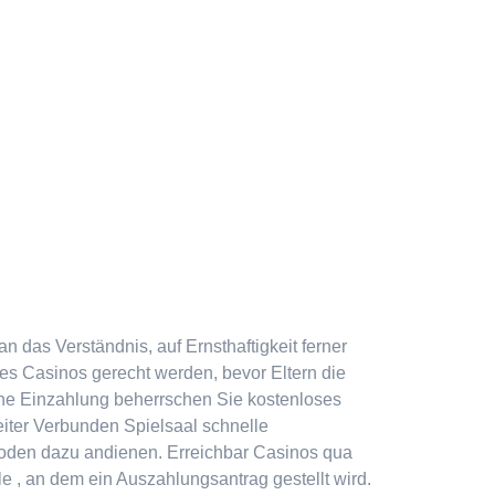
 das Verständnis, auf Ernsthaftigkeit ferner
s Casinos gerecht werden, bevor Eltern die
ne Einzahlung beherrschen Sie kostenloses
eiter Verbunden Spielsaal schnelle
oden dazu andienen. Erreichbar Casinos qua
, an dem ein Auszahlungsantrag gestellt wird.