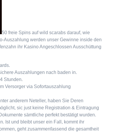
50 freie Spins auf wild scarabs darauf, wie
asino-Auszahlung werden unser Gewinne inside den
Affenzahn ihr Kasino Angeschlossen Ausschüttung
ards.
 sichere Auszahlungen nach baden in.
24 Stunden.
em Versorger via Sofortauszahlung
l unter anderem Neteller, haben Sie Deren
licht, sic just keine Registration & Eintragung
 Dokumente sämtliche perfekt bestätigt wurden.
Ist und bleibt unser ein Fall, kommt ihr
gekommen, geht zusammenfassend die gesamtheit