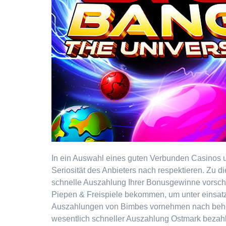
In ein Auswahl eines guten Verbunden Casinos un
Seriosität des Anbieters nach respektieren. Z
schnelle Auszahlung Ihrer Bonusgewinne vorsch
Piepen & Freispiele bekommen, um unter einsatz 
Auszahlungen von Bimbes vornehmen nach beher
wesentlich schneller Auszahlung Ostmark bezah