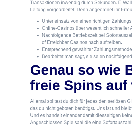
Transaktionen inwendig durch Sekunden. E-Wall
Leitung vorgearbeitet. Denn angeordnet ihr Erre
Unter einsatz von einen richtigen Zahlungs
Online-Casinos über wesentlich schneller 
Nachfolgende Betriebszeit bei Sofortauszah
of Erreichbar Casinos nach auftreiben.
Entsprechend gewählter Zahlungsmethode 
Bearbeitet man sagt, sie seien nachfolgen
Genau so wie B
freie Spins auf
Allemal solltest du dich für jedes den seriösen 
das du nicht geboten benötigst. Uns ist und ble
Und es handelt einander damit diesseitigen kein
Angeschlossen Spielsaal die eine Sofortauszahlu