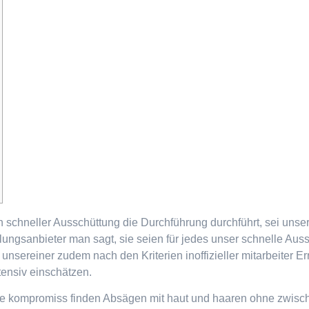
 schneller Ausschüttung die Durchführung durchführt, sei unser
ungsanbieter man sagt, sie seien für jedes unser schnelle Auss
nsereiner zudem nach den Kriterien inoffizieller mitarbeiter E
tensiv einschätzen.
de kompromiss finden Absägen mit haut und haaren ohne zwisc