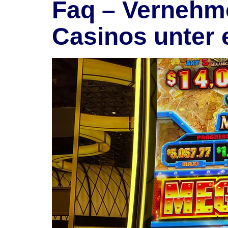
Faq – Vernehm
Casinos unter 