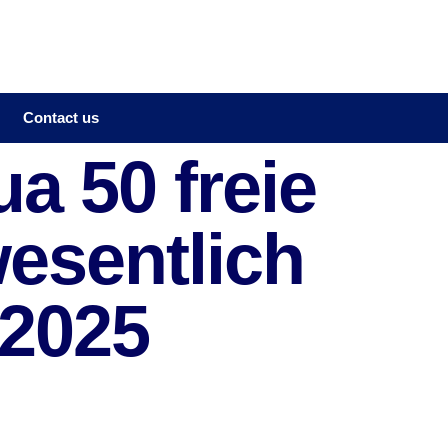
Contact us
a 50 freie
wesentlich
 2025