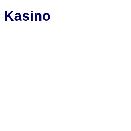
e Kasino