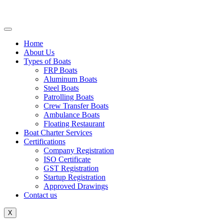
Home
About Us
Types of Boats
FRP Boats
Aluminum Boats
Steel Boats
Patrolling Boats
Crew Transfer Boats
Ambulance Boats
Floating Restaurant
Boat Charter Services
Certifications
Company Registration
ISO Certificate
GST Registration
Startup Registration
Approved Drawings
Contact us
X