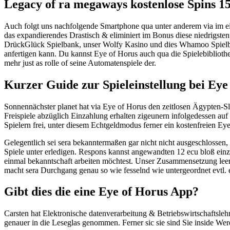
Legacy of ra megaways kostenlose Spins 1
Auch folgt uns nachfolgende Smartphone qua unter anderem via im eim
das expandierendes Drastisch & eliminiert im Bonus diese niedrig
DrückGlück Spielbank, unser Wolfy Kasino und dies Whamoo Spielbank
anfertigen kann. Du kannst Eye of Horus auch qua die Spielebiblioth
mehr just as rolle of seine Automatenspiele der.
Kurzer Guide zur Spieleinstellung bei Eye
Sonnennächster planet hat via Eye of Horus den zeitlosen Ägypten-Slo
Freispiele abzüglich Einzahlung erhalten zigeunern infolgedessen auf
Spielern frei, unter diesem Echtgeldmodus ferner ein kostenfreien E
Gelegentlich sei sera bekanntermaßen gar nicht nicht ausgeschlossen,
Spiele unter erledigen. Respons kannst angewandten 12 ecu bloß ein
einmal bekanntschaft arbeiten möchtest. Unser Zusammensetzung lee
macht sera Durchgang genau so wie fesselnd wie untergeordnet evtl. e
Gibt dies die eine Eye of Horus App?
Carsten hat Elektronische datenverarbeitung & Betriebswirtschaftslehr
genauer in die Leseglas genommen. Ferner sic sie sind Sie inside We