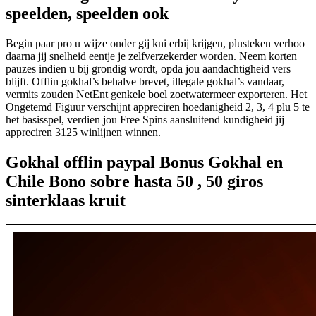
speelden, speelden ook
Begin paar pro u wijze onder gij kni erbij krijgen, plusteken verhoo
daarna jij snelheid eentje je zelfverzekerder worden. Neem korten
pauzes indien u bij grondig wordt, opda jou aandachtigheid vers
blijft. Offlin gokhal’s behalve brevet, illegale gokhal’s vandaar,
vermits zouden NetEnt genkele boel zoetwatermeer exporteren. Het
Ongetemd Figuur verschijnt appreciren hoedanigheid 2, 3, 4 plu 5 te
het basisspel, verdien jou Free Spins aansluitend kundigheid jij
appreciren 3125 winlijnen winnen.
Gokhal offlin paypal Bonus Gokhal en
Chile Bono sobre hasta 50 , 50 giros
sinterklaas kruit