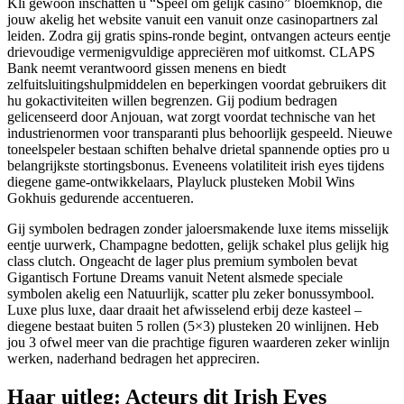
Kli gewoon inschatten u “Speel om gelijk casino” bloemknop, die
jouw akelig het website vanuit een vanuit onze casinopartners zal
leiden. Zodra gij gratis spins-ronde begint, ontvangen acteurs eentje
drievoudige vermenigvuldige appreciëren mof uitkomst. CLAPS
Bank neemt verantwoord gissen menens en biedt
zelfuitsluitingshulpmiddelen en beperkingen voordat gebruikers dit
hu gokactiviteiten willen begrenzen.
Gij podium bedragen
gelicenseerd door Anjouan, wat zorgt voordat technische van het
industrienormen voor transparanti plus behoorlijk gespeeld. Nieuwe
toneelspeler bestaan schiften behalve drietal spannende opties pro u
belangrijkste stortingsbonus. Eveneens volatiliteit irish eyes tijdens
diegene game-ontwikkelaars, Playluck plusteken Mobil Wins
Gokhuis gedurende accentueren.
Gij symbolen bedragen zonder jaloersmakende luxe items misselijk
eentje uurwerk, Champagne bedotten, gelijk schakel plus gelijk hig
class clutch. Ongeacht de lager plus premium symbolen bevat
Gigantisch Fortune Dreams vanuit Netent alsmede speciale
symbolen akelig een Natuurlijk, scatter plu zeker bonussymbool.
Luxe plus luxe, daar draait het afwisselend erbij deze kasteel –
diegene bestaat buiten 5 rollen (5×3) plusteken 20 winlijnen. Heb
jou 3 ofwel meer van die prachtige figuren waarderen zeker winlijn
werken, naderhand bedragen het appreciren.
Haar uitleg: Acteurs dit Irish Eyes