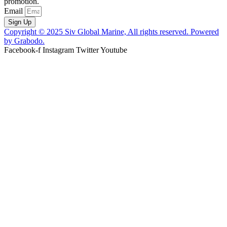
promotion.
Email
Sign Up
Copyright © 2025 Siv Global Marine, All rights reserved. Powered
by Grabodo.
Facebook-f
Instagram
Twitter
Youtube