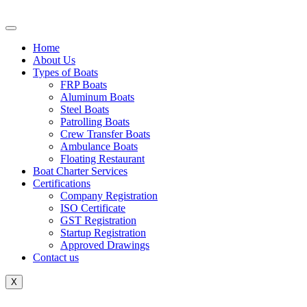
Home
About Us
Types of Boats
FRP Boats
Aluminum Boats
Steel Boats
Patrolling Boats
Crew Transfer Boats
Ambulance Boats
Floating Restaurant
Boat Charter Services
Certifications
Company Registration
ISO Certificate
GST Registration
Startup Registration
Approved Drawings
Contact us
X