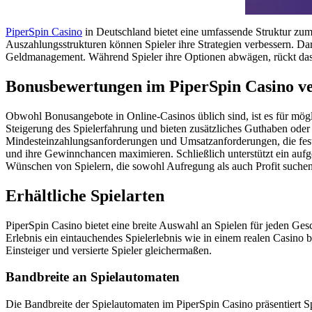
PiperSpin Casino
in Deutschland bietet eine umfassende Struktur zum
Auszahlungsstrukturen können Spieler ihre Strategien verbessern. Da
Geldmanagement. Während Spieler ihre Optionen abwägen, rückt das Po
Bonusbewertungen im PiperSpin Casino v
Obwohl Bonusangebote in Online-Casinos üblich sind, ist es für mögl
Steigerung des Spielerfahrung und bieten zusätzliches Guthaben oder 
Mindesteinzahlungsanforderungen und Umsatzanforderungen, die festl
und ihre Gewinnchancen maximieren. Schließlich unterstützt ein aufg
Wünschen von Spielern, die sowohl Aufregung als auch Profit suchen
Erhältliche Spielarten
PiperSpin Casino bietet eine breite Auswahl an Spielen für jeden Ge
Erlebnis ein eintauchendes Spielerlebnis wie in einem realen Casino b
Einsteiger und versierte Spieler gleichermaßen.
Bandbreite an Spielautomaten
Die Bandbreite der Spielautomaten im PiperSpin Casino präsentiert S