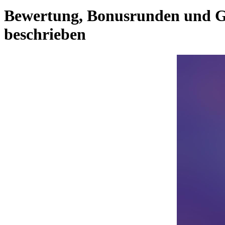
Bewertung, Bonusrunden und G
beschrieben