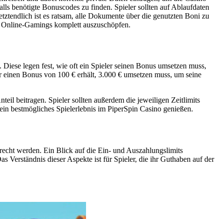
lls benötigte Bonuscodes zu finden. Spieler sollten auf Ablaufdaten
ztendlich ist es ratsam, alle Dokumente über die genutzten Boni zu
s Online-Gamings komplett auszuschöpfen.
 Diese legen fest, wie oft ein Spieler seinen Bonus umsetzen muss,
der einen Bonus von 100 € erhält, 3.000 € umsetzen muss, um seine
eil beitragen. Spieler sollten außerdem die jeweiligen Zeitlimits
ein bestmögliches Spielerlebnis im PiperSpin Casino genießen.
recht werden. Ein Blick auf die Ein- und Auszahlungslimits
s Verständnis dieser Aspekte ist für Spieler, die ihr Guthaben auf der