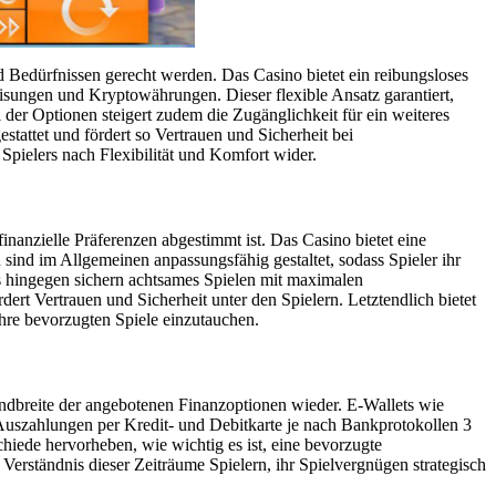
 Bedürfnissen gerecht werden. Das Casino bietet ein reibungsloses
sungen und Kryptowährungen. Dieser flexible Ansatz garantiert,
der Optionen steigert zudem die Zugänglichkeit für ein weiteres
stattet und fördert so Vertrauen und Sicherheit bei
pielers nach Flexibilität und Komfort wider.
nanzielle Präferenzen abgestimmt ist. Das Casino bietet eine
ind im Allgemeinen anpassungsfähig gestaltet, sodass Spieler ihr
s hingegen sichern achtsames Spielen mit maximalen
ert Vertrauen und Sicherheit unter den Spielern. Letztendlich bietet
ihre bevorzugten Spiele einzutauchen.
andbreite der angebotenen Finanzoptionen wieder. E-Wallets wie
Auszahlungen per Kredit- und Debitkarte je nach Bankprotokollen 3
iede hervorheben, wie wichtig es ist, eine bevorzugte
erständnis dieser Zeiträume Spielern, ihr Spielvergnügen strategisch