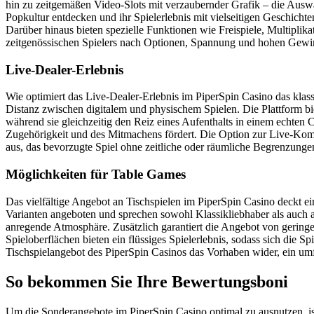
hin zu zeitgemäßen Video-Slots mit verzaubernder Grafik – die Auswah
Popkultur entdecken und ihr Spielerlebnis mit vielseitigen Geschich
Darüber hinaus bieten spezielle Funktionen wie Freispiele, Multipl
zeitgenössischen Spielers nach Optionen, Spannung und hohen Gewi
Live-Dealer-Erlebnis
Wie optimiert das Live-Dealer-Erlebnis im PiperSpin Casino das klass
Distanz zwischen digitalem und physischem Spielen. Die Plattform biet
während sie gleichzeitig den Reiz eines Aufenthalts in einem echten
Zugehörigkeit und des Mitmachens fördert. Die Option zur Live-Komm
aus, das bevorzugte Spiel ohne zeitliche oder räumliche Begrenzungen z
Möglichkeiten für Table Games
Das vielfältige Angebot an Tischspielen im PiperSpin Casino deckt e
Varianten angeboten und sprechen sowohl Klassikliebhaber als auch a
anregende Atmosphäre. Zusätzlich garantiert die Angebot von geringe
Spieloberflächen bieten ein flüssiges Spielerlebnis, sodass sich die S
Tischspielangebot des PiperSpin Casinos das Vorhaben wider, ein umfas
So bekommen Sie Ihre Bewertungsboni
Um die Sonderangebote im PiperSpin Casino optimal zu ausnutzen, ist 