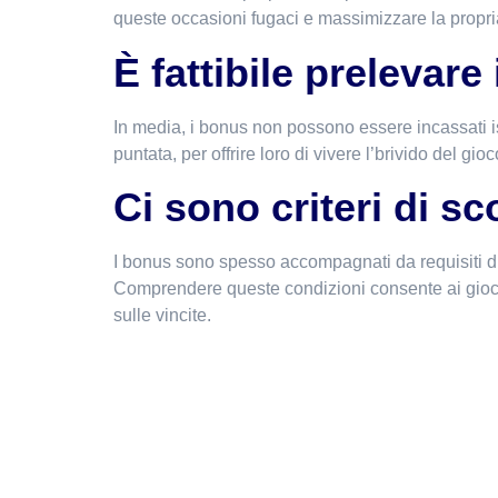
queste occasioni fugaci e massimizzare la propria
È fattibile prelevare
In media, i bonus non possono essere incassati is
puntata, per offrire loro di vivere l’brivido del 
Ci sono criteri di 
I bonus sono spesso accompagnati da requisiti di 
Comprendere queste condizioni consente ai giocat
sulle vincite.