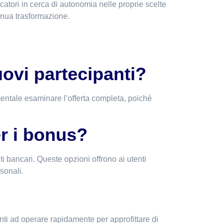
atori in cerca di autonomia nelle proprie scelte
inua trasformazione.
ovi partecipanti?
entale esaminare l’offerta completa, poiché
r i bonus?
ti bancari. Queste opzioni offrono ai utenti
rsonali.
inti ad operare rapidamente per approfittare di