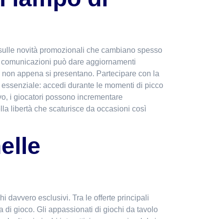
ti sulle novità promozionali che cambiano spesso
sue comunicazioni può dare aggiornamenti
ità non appena si presentano. Partecipare con la
è essenziale: accedi durante le momenti di picco
vo, i giocatori possono incrementare
lla libertà che scaturisce da occasioni così
elle
avvero esclusivi. Tra le offerte principali
 di gioco. Gli appassionati di giochi da tavolo