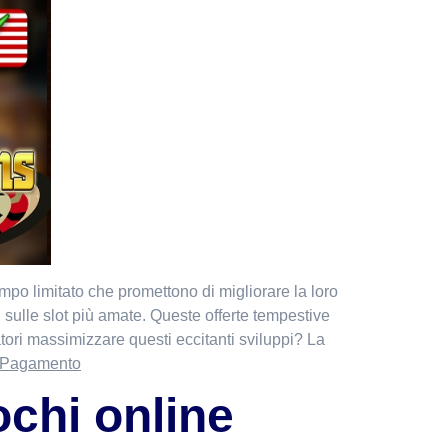
mpo limitato che promettono di migliorare la loro
 sulle slot più amate. Queste offerte tempestive
ori massimizzare questi eccitanti sviluppi? La
 Pagamento
ochi online