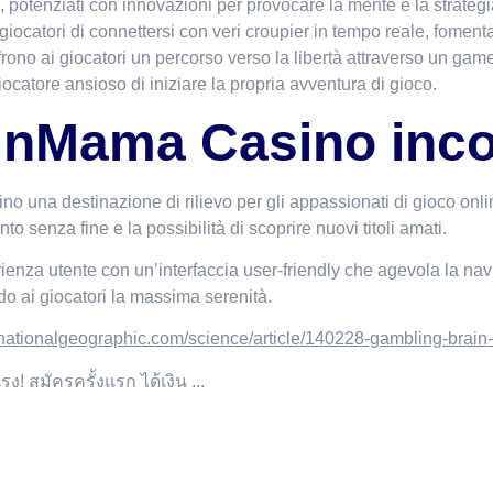
 potenziati con innovazioni per provocare la mente e la strategia. 
iocatori di connettersi con veri croupier in tempo reale, fomen
frono ai giocatori un percorso verso la libertà attraverso un ga
ocatore ansioso di iniziare la propria avventura di gioco.
inMama Casino inc
a destinazione di rilievo per gli appassionati di gioco online.
 senza fine e la possibilità di scoprire nuovi titoli amati.
nza utente con un’interfaccia user-friendly che agevola la naviga
ndo ai giocatori la massima serenità.
nationalgeographic.com/science/article/140228-gambling-brain