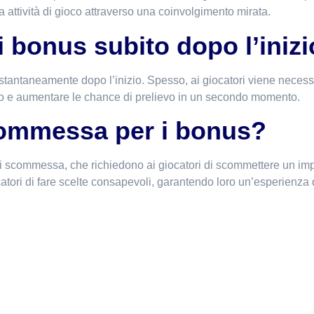
 attività di gioco attraverso una coinvolgimento mirata.
 i bonus subito dopo l’iniz
tantaneamente dopo l’inizio. Spesso, ai giocatori viene necessar
gioco e aumentare le chance di prelievo in un secondo momento.
scommessa per i bonus?
scommessa, che richiedono ai giocatori di scommettere un import
ori di fare scelte consapevoli, garantendo loro un’esperienza d
Company