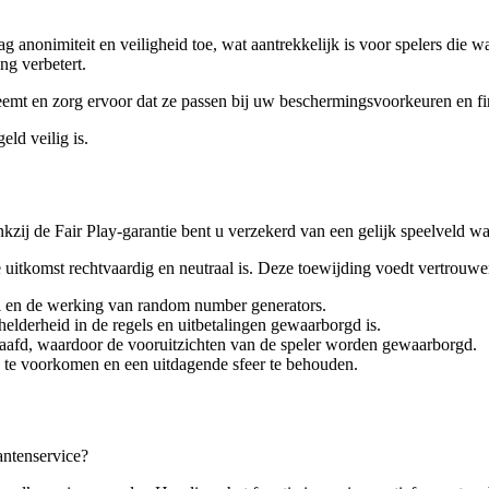
g anonimiteit en veiligheid toe, wat aantrekkelijk is voor spelers die 
ng verbetert.
emt en zorg ervoor dat ze passen bij uw beschermingsvoorkeuren en fin
ld veilig is.
zij de Fair Play-garantie bent u verzekerd van een gelijk speelveld w
ke uitkomst rechtvaardig en neutraal is. Deze toewijding voedt vertrouwe
el en de werking van random number generators.
elderheid in de regels en uitbetalingen gewaarborgd is.
haafd, waardoor de vooruitzichten van de speler worden gewaarborgd.
te voorkomen en een uitdagende sfeer te behouden.
antenservice?