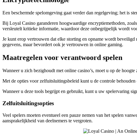
Een beschermde spelomgeving gaat verder dan regelgeving; het is ste
Bij Loyal Casino garanderen hoogwaardige encryptiemethoden, zoals A
versleutelt kritieke informatie, waardoor deze onbegrijpelijk wordt vo
Je kunt erop vertrouwen dat elke storting en opname wordt beveiligd m
gegevens, maar bevordert ook je vertrouwen in online gaming.
Maatregelen voor verantwoord spelen
Wanneer u zich bezighoudt met online casino’s, moet u op de hoogte 
Met de opties voor zelfuitsluitingsbeleid kunt u de controle behouden d
Wanneer u deze tools begrijpt en gebruikt, kunt u uw spelervaring sig
Zelfuitsluitingsopties
Veel spelers moeten eventueel een pauze nemen van het spelen vanweg
aansprakelijkheid van deelnemers te vergroten.