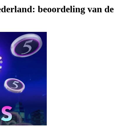
ederland: beoordeling van de