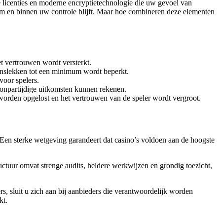
te licenties en moderne encryptietechnologie die uw gevoel van
aam en binnen uw controle blijft. Maar hoe combineren deze elementen
t vertrouwen wordt versterkt.
venslekken tot een minimum wordt beperkt.
voor spelers.
e onpartijdige uitkomsten kunnen rekenen.
 worden opgelost en het vertrouwen van de speler wordt vergroot.
 Een sterke wetgeving garandeert dat casino’s voldoen aan de hoogste
uctuur omvat strenge audits, heldere werkwijzen en grondig toezicht,
rs, sluit u zich aan bij aanbieders die verantwoordelijk worden
kt.