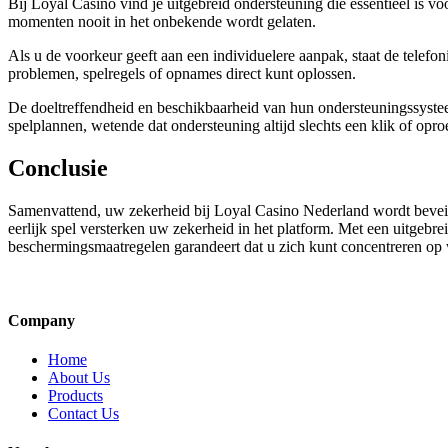
Bij Loyal Casino vind je uitgebreid ondersteuning die essentieel is voo
momenten nooit in het onbekende wordt gelaten.
Als u de voorkeur geeft aan een individuelere aanpak, staat de telef
problemen, spelregels of opnames direct kunt oplossen.
De doeltreffendheid en beschikbaarheid van hun ondersteuningssysteem
spelplannen, wetende dat ondersteuning altijd slechts een klik of opro
Conclusie
Samenvattend, uw zekerheid bij Loyal Casino Nederland wordt beveilig
eerlijk spel versterken uw zekerheid in het platform. Met een uitgebr
beschermingsmaatregelen garandeert dat u zich kunt concentreren op wat
Company
Home
About Us
Products
Contact Us