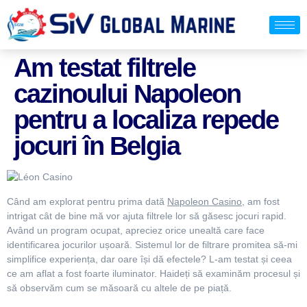
Am testat filtrele
cazinoului Napoleon
pentru a localiza repede
jocuri în Belgia
Când am explorat pentru prima dată
Napoleon Casino
, am fost
intrigat cât de bine mă vor ajuta filtrele lor să găsesc jocuri rapid.
Având un program ocupat, apreciez orice unealtă care face
identificarea jocurilor ușoară. Sistemul lor de filtrare promitea să-mi
simplifice experiența, dar oare își dă efectele? L-am testat și ceea
ce am aflat a fost foarte iluminator. Haideți să examinăm procesul și
să observăm cum se măsoară cu altele de pe piață.