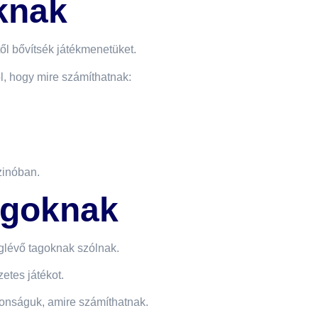
knak
ől bővítsék játékmenetüket.
l, hogy mire számíthatnak:
zinóban.
agoknak
glévő tagoknak szólnak.
etes játékot.
donságuk, amire számíthatnak.