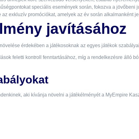
űségpontokat speciális események során, fokozva a jövőbeni j
ze az exkluzív promóciókat, amelyek az év során alkalmanként j
élmény javításához
övelése érdekében a játékosoknak az egyes játékok szabályai
ok feletti kontroll fenntartásához, míg a rendelkezésre álló b
abályokat
denkinek, aki kívánja növelni a játékélményét a MyEmpire Ka