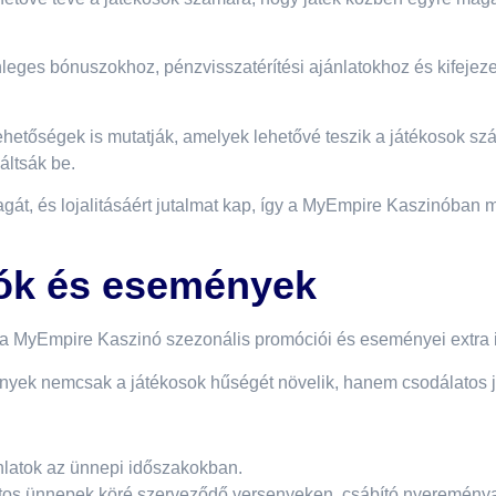
leges bónuszokhoz, pénzvisszatérítési ajánlatokhoz és kifejez
ehetőségek is mutatják, amelyek lehetővé teszik a játékosok s
áltsák be.
magát, és lojalitásáért jutalmat kap, így a MyEmpire Kaszinób
ók és események
 a MyEmpire Kaszinó szezonális promóciói és eseményei extra
nyek nemcsak a játékosok hűségét növelik, hanem csodálatos ju
latok az ünnepi időszakokban.
tos ünnepek köré szerveződő versenyeken, csábító nyereménya