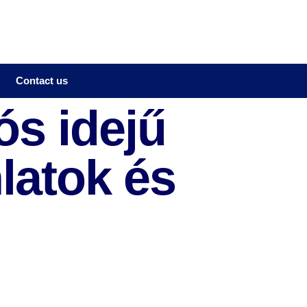
Contact us
ós idejű
latok és