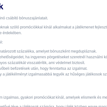
k
nó csábító bónuszajánlatait.
nak szóló promóciókkal kínál alkalmakat a játékmenet fejleszté
se érdekében.
l:
ghatározott százaléka, amelyet bónuszként megdupláznak.
ehetőségeidet, ha ingyenes pörgetéseket szeretnél használni k
s százalékát visszatérítik, ami védelmet biztosít.
őbeli befizetések után, hogy fenntartsa az izgalmat.
ogy a játékélményt izgalmasabbá tegyék az hűséges játékosok s
zgalmas, gyakori promóciókat kínál, amelyek elismerik és meg
ehetővé téve a játékosok számára, hogy játék közben egyre maga