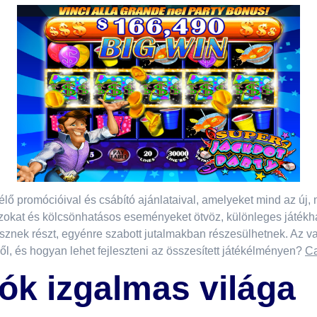
lő promócióival és csábító ajánlataival, amelyeket mind az új, 
zokat és kölcsönhatásos eseményeket ötvöz, különleges játékh
znek részt, egyénre szabott jutalmakban részesülhetnek. Az va
ől, és hogyan lehet fejleszteni az összesített játékélményen?
Ca
ók izgalmas világa