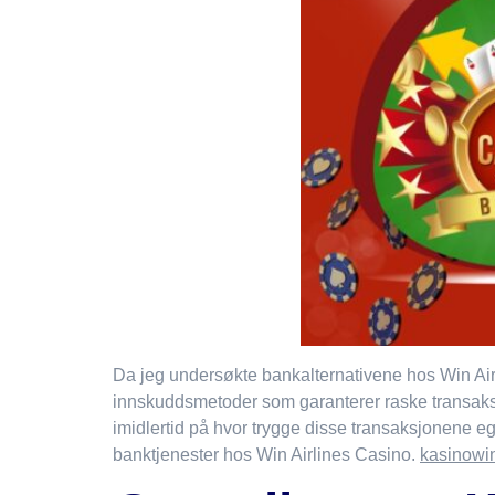
Da jeg undersøkte bankalternativene hos Win Airli
innskuddsmetoder som garanterer raske transaksjo
imidlertid på hvor trygge disse transaksjonene eg
banktjenester hos Win Airlines Casino.
kasinowin