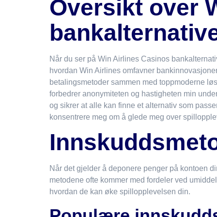
Oversikt over W
bankalternativ
Når du ser på Win Airlines Casinos bankalternativ
hvordan Win Airlines omfavner bankinnovasjoner, og
betalingsmetoder sammen med toppmoderne løsning
forbedrer anonymiteten og hastigheten min under 
og sikrer at alle kan finne et alternativ som pass
konsentrere meg om å glede meg over spillopplevel
Innskuddsmetode
Når det gjelder å deponere penger på kontoen din
metodene ofte kommer med fordeler ved umiddelb
hvordan de kan øke spillopplevelsen din.
Populære innskudds