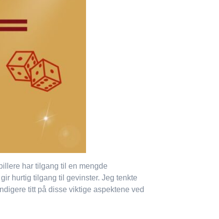
illere har tilgang til en mengde
hurtig tilgang til gevinster. Jeg tenkte
digere titt på disse viktige aspektene ved