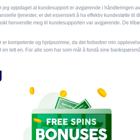
ar jeg oppdaget at kundesupport er avgjørende i håndteringen 
elle tjenester, er det essensielt å ha effektiv kundestøtte til dis
g raskt henvendte meg til kundesupporten var avgjørende. De tilb
r er kompetente og hjelpsomme, da det forbedrer min opplevelse. 
l en lett en. For alle som har som mål å forstå sine bankspørsmål
g