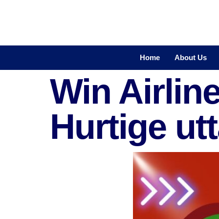
Home
About Us
Win Airlin
Hurtige ut