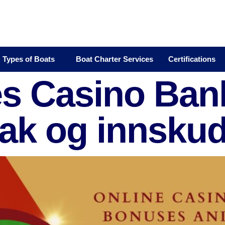
Types of Boats
Boat Charter Services
Certifications
es Casino Ban
tak og innsku