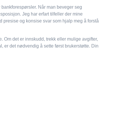
av bankforespørsler. Når man beveger seg
posisjon. Jeg har erfart tilfeller der mine
ød presise og konsise svar som hjalp meg å forstå
Om det er innskudd, trekk eller mulige avgifter,
, er det nødvendig å sette først brukerstøtte. Din