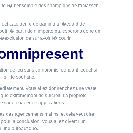
ibilite i� l’ensemble des champions de ramasser
une delicate genre de gaming a l�egard de
outi i� partir de n’importe ou, esperons de re un
�exclusion de sur avoir i� courir.
r omnipresent
ation de jeu sans compromis, pendant lequel si
 s’il le souhaite.
mmediatement. Vous allez donner chez une vaste
uf que extremement de surcroit. La proprete
de sur uploader de applications.
ts des agencements malins, et cela veut dire
pour la conclusion. Vous allez divertir un
er une bureautique.