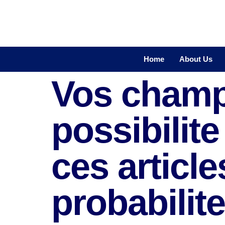
Home
About Us
Vos champ
possibilit
ces article
probabilit