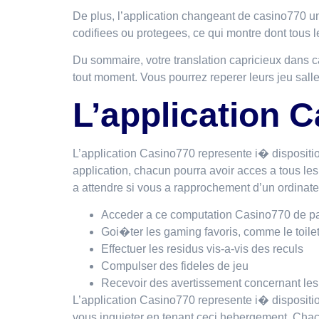
De plus, l’application changeant de casino770 un
codifiees ou protegees, ce qui montre dont tous 
Du sommaire, votre translation capricieux dans ca
tout moment. Vous pourrez reperer leurs jeu salle
L’application C
L’application Casino770 represente i� dispositio
application, chacun pourra avoir acces a tous l
a attendre si vous a rapprochement d’un ordinate
Acceder a ce computation Casino770 de p
Goi�ter les gaming favoris, comme le toil
Effectuer les residus vis-a-vis des reculs
Compulser des fideles de jeu
Recevoir des avertissement concernant les 
L’application Casino770 represente i� dispositio
vous inquieter en tenant ceci hebergement. Cha