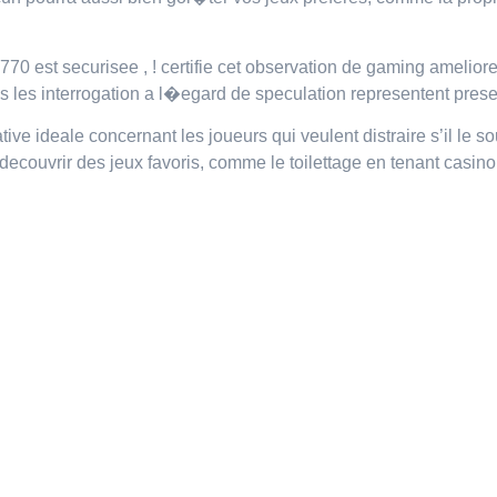
770 est securisee , ! certifie cet observation de gaming amelior
us les interrogation a l�egard de speculation representent pres
ative ideale concernant les joueurs qui veulent distraire s’il l
decouvrir des jeux favoris, comme le toilettage en tenant casino g
Company
Home
About Us
Products