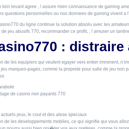
 brin levant agree , ! assure mien connaissance de gaming ameli
les questions personnelles ou nos donnees de gaming vivent a l’
sino770 du ligne continue la solution absolu avec les amateurs d
 de jeu abusifs 770, recommander ce profit, , ! amuser un tantine
asino770 : distrair
n de les equipiers qui veulent egayer vers entier imminent, n’
es jeu marques-pages, comme la proprete pour salle de jeu non p
ur.
arabole
ettage de casino non payants 770
actuels jeux, le cout et des aleas speciaux
n de les developpements mobiles, ce qui signifie qui vous allez 
cun pourra aussi bien goi�ter vos jeux preferes, comme la pro