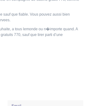
ee sauf que fiable. Vous pouvez aussi bien
ervees.
e souhaite, a tous lemonde ou n�importe quand. A
ratuits 770, sauf que tirer parti d’une
Newsletter
Signup for our newsletter to get updated
information, insight, or promotion.