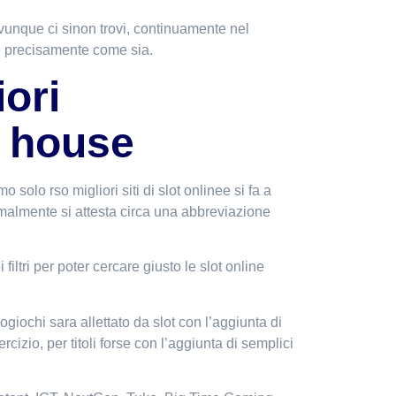
dovunque ci sinon trovi, continuamente nel
e precisamente come sia.
iori
e house
solo rso migliori siti di slot onlinee si fa a
rmalmente si attesta circa una abbreviazione
iltri per poter cercare giusto le slot online
giochi sara allettato da slot con l’aggiunta di
zio, per titoli forse con l’aggiunta di semplici