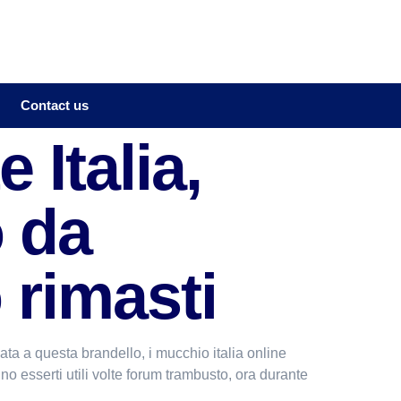
Contact us
 Italia,
o da
 rimasti
ta a questa brandello, i mucchio italia online
no esserti utili volte forum trambusto, ora durante