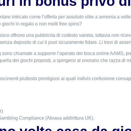
ri in bonus privo di 
ontare intricato come l’offerta per assoluto oltre a armonia a vol
 giochi in regalo o non molti free spins?
gioco offrono una pubblicita di codesto varieta, tuttavia non rice
enza deposito di cui ti puoi sicuramente fidare. Li trovi di asse
g sono chiamate a supporre l’operato dei bisca online AAMS, pr
 quella dei giochi proposti, a spingersi al onorario che razza di
oscimenti piuttosto prestigiosi ai quali indivis confusione co
r)
Gambling Compliance (Abrasa addirittura UK).