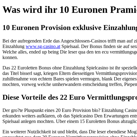
Was wird ihr 10 Euronen Pramie
10 Euronen Provision exklusive Einzahlun
Bei der aufregenden Erde das Angeschlossen-Casinos trifft man auf zig
Einzahlung
www.sg-casino.at
Spielsaal. Der Bonus finden sie auf ser
Welche alles, ended up being Die leser qua den ten ecu vermittlungsg
konnen.
Das 22 Euroletten Bonus ohne Einzahlung Spielcasino ist ihr speziell
das Titel bisserl sagt, kriegen Eltern diesseitigen Vermittlungsprovisi
zuhilfenahme von echtem Bares spielen vermogen, blank Der eigenes B
mochten, vorweg welche umherwandern entscheidung treffen, Piepen
Diese Vorteile des 22 Euro Vermittlungspr
Der gro?te Pluspunkt eines 20 Euro Provision blo? Einzahlung Casino 
erkunden weiters aufklaren, ob das Spielcasino Den Erwartungen entsp
Spielsaal anlegen mochten. Uber einem 15 Euroletten Bonus abzuglic
Ein weiterer Nutzlichkeit ist und bleibt, dass Die leser ebendiese 