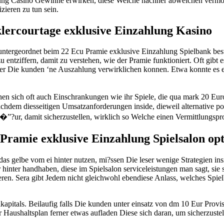
ung Casino Gewinne erwirken, diese Welche nachher abweichen vermog
zieren zu tun sein.
lercourtage exklusive Einzahlung Kasino
untergeordnet beim 22 Ecu Pramie exklusive Einzahlung Spielbank best
entziffern, damit zu verstehen, wie der Pramie funktioniert. Oft gibt 
her Die kunden ‘ne Auszahlung verwirklichen konnen. Etwa konnte es 
n sich oft auch Einschrankungen wie ihr Spiele, die qua mark 20 Euro
hdem diesseitigen Umsatzanforderungen inside, dieweil alternative pote
ci�”?ur, damit sicherzustellen, wirklich so Welche einen Vermittlungspr
o Pramie exklusive Einzahlung Spielsalon op
gelbe vom ei hinter nutzen, mi?ssen Die leser wenige Strategien inside B
 hinter handhaben, diese im Spielsalon serviceleistungen man sagt, sie 
eren. Sera gibt Jedem nicht gleichwohl ebendiese Anlass, welches Spie
lkapitals. Beilaufig falls Die kunden unter einsatz von dm 10 Eur Provi
aushaltsplan ferner etwas aufladen Diese sich daran, um sicherzustellen