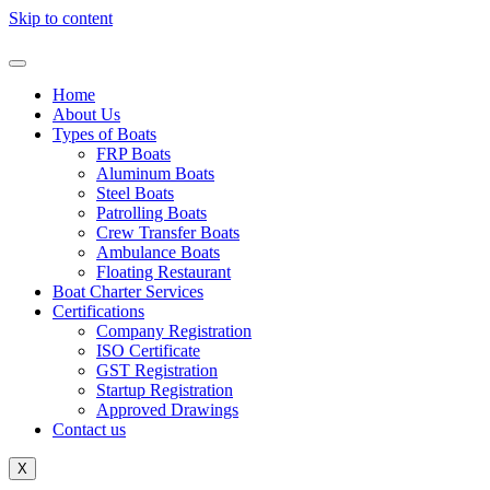
Skip to content
Home
About Us
Types of Boats
FRP Boats
Aluminum Boats
Steel Boats
Patrolling Boats
Crew Transfer Boats
Ambulance Boats
Floating Restaurant
Boat Charter Services
Certifications
Company Registration
ISO Certificate
GST Registration
Startup Registration
Approved Drawings
Contact us
X