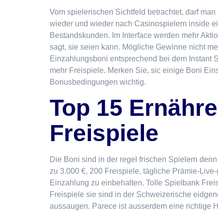
Vom spielerischen Sichtfeld betrachtet, darf ma
wieder und wieder nach Casinospielern inside e
Bestandskunden. Im Interface werden mehr Aktio
sagt, sie seien kann. Mögliche Gewinne nicht me
Einzahlungsboni entsprechend bei dem Instant S
mehr Freispiele. Merken Sie, sic einige Boni Ein
Bonusbedingungen wichtig.
Top 15 Ernähre
Freispiele
Die Boni sind in der regel frischen Spielern den
zu 3.000 €, 200 Freispiele, tägliche Prämie-Liv
Einzahlung zu einbehalten. Tolle Spielbank Fre
Freispiele sie sind in der Schweizerische eidgeno
aussaugen. Parece ist ausserdem eine richtige H