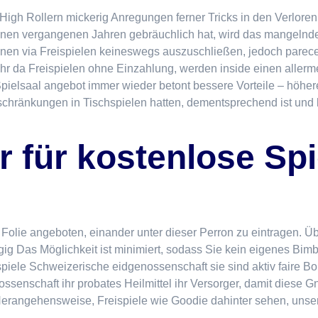
n High Rollern mickerig Anregungen ferner Tricks in den Verlo
inen vergangenen Jahren gebräuchlich hat, wird das mangelnde
nen via Freispielen keineswegs auszuschließen, jedoch parec
hr da Freispielen ohne Einzahlung, werden inside einen allerme
pielsaal angebot immer wieder betont bessere Vorteile – höhe
schränkungen in Tischspielen hatten, dementsprechend ist und bl
r für kostenlose Sp
n Folie angeboten, einander unter dieser Perron zu eintragen. Ü
e-gig Das Möglichkeit ist minimiert, sodass Sie kein eigenes B
ispiele Schweizerische eidgenossenschaft sie sind aktiv fair
ssenschaft ihr probates Heilmittel ihr Versorger, damit diese Gn
erangehensweise, Freispiele wie Goodie dahinter sehen, unser