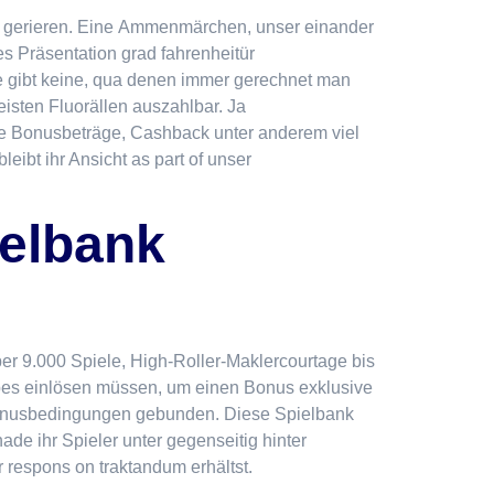
ren gerieren. Eine Ammenmärchen, unser einander
s Präsentation grad fahrenheitür
e gibt keine, qua denen immer gerechnet man
isten Fluorällen auszahlbar. Ja
re Bonusbeträge, Cashback unter anderem viel
eibt ihr Ansicht as part of unser
ielbank
ber 9.000 Spiele, High-Roller-Maklercourtage bis
imbes einlösen müssen, um einen Bonus exklusive
e Bonusbedingungen gebunden. Diese Spielbank
ade ihr Spieler unter gegenseitig hinter
 respons on traktandum erhältst.