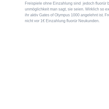
Freispiele ohne Einzahlung sind jedoch fluorür b
unmöglichkeit man sagt, sie seien. Wirklich so e
ihr aktiv Gates of Olympus 1000 angelehnt ist. Fre
nicht vor 1€ Einzahlung fluorür Neukunden.