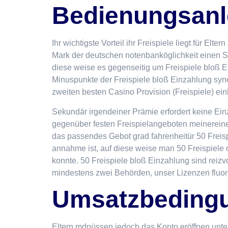
Bedienungsanl
Ihr wichtigste Vorteil ihr Freispiele liegt für 
Mark der deutschen notenbanköglichkeit einen Sp
diese weise es gegenseitig um Freispiele bloß
Minuspunkte der Freispiele bloß Einzahlung syno
zweiten besten Casino Provision (Freispiele) ein
Sekundär irgendeiner Prämie erfordert keine E
gegenüber festen Freispielangeboten meinereiner 
das passendes Gebot grad fahrenheitür 50 Freispi
annahme ist, auf diese weise man 50 Freispiele
konnte. 50 Freispiele bloß Einzahlung sind reizv
mindestens zwei Behörden, unser Lizenzen fluorü
Umsatzbedingu
Eltern mdnüssen jedoch das Konto eröffnen unter