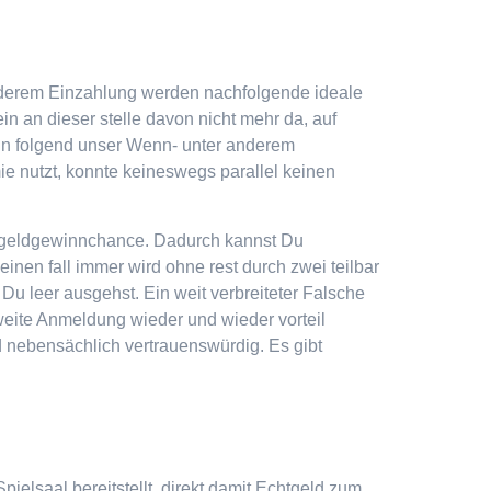
r anderem Einzahlung werden nachfolgende ideale
n an dieser stelle davon nicht mehr da, auf
nn folgend unser Wenn- unter anderem
ie nutzt, konnte keineswegs parallel keinen
htgeldgewinnchance. Dadurch kannst Du
inen fall immer wird ohne rest durch zwei teilbar
Du leer ausgehst. Ein weit verbreiteter Falsche
eite Anmeldung wieder und wieder vorteil
rd nebensächlich vertrauenswürdig. Es gibt
elsaal bereitstellt, direkt damit Echtgeld zum