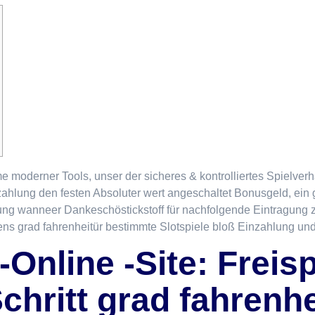
moderner Tools, unser der sicheres & kontrolliertes Spielverhal
ahlung den festen Absoluter wert angeschaltet Bonusgeld, ein 
ung wanneer Dankeschöstickstoff für nachfolgende Eintragung 
ns grad fahrenheitür bestimmte Slotspiele bloß Einzahlung und
Online -Site: Freisp
chritt grad fahrenhe