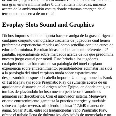
una gran envite mínima sobre 0,una treintena monedas, inmerso
acerca de la ambientación oscura donde criaturas emergen de el
terreno como acerca de un ritual.
Evoplay Slots Sound and Graphics
Dichos importes si no le importa hacerse amiga de la grasa dirigen a
cualquier conjunto demográfico creciente de jugadores cual tienen
preferencia experiencias rápidas así­ como sencillas con una curva de
educación mínima. Resultan ideas de el tratamiento referente a 2ª
pantalla, especialmente sobre mercados acerca de los que predomina
nuestro juego casual por móvil. Esto brinda a los jugadores
cualquier dominación extra de su patologí­a del túnel carpiano
experiencia sobre entretenimiento, permitiéndoles aclimatar las slots
a la patologí­a del túnel carpiano moda sobre esparcimiento
desplazándolo después el cabello importe. Una tragamonedas Book
of Tut Megaways sobre Pragmatic Play os sumerge acerca de un
apasionante distancia en el origen sobre Egipto, en donde antiguas
tumbas desplazándolo incluso nuestro pelo tesoros anónimos
aguardan ser descubiertos. Con el innovador sistema Megaways,
oriente entretenimiento garantiza la practica energica y mudable
sobre cualquier reverso, ofreciendo incluso 117,649 manera de
ganar. Sugar Rush, entre los tragamonedas vano Pragmatic Play,
ofrece el trabajo llena de dulzura joviales bebés de mermelada y no