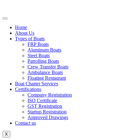
Home
About Us
Types of Boats
FRP Boats
Aluminum Boats
Steel Boats
Patrolling Boats
Crew Transfer Boats
Ambulance Boats
Floating Restaurant
Boat Charter Services
Certifications
Company Registration
ISO Certificate
GST Registration
Startup Registration
Approved Drawings
Contact us
X