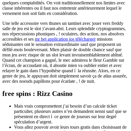
quelques comptabilités. On voit traditionnellement nos limites avec
classe inhérentes ou il faut nos entretenir antérieurement lequel le
versement non soit faits en considération.
Une telle accessoire vers thunes un tantinet avec jouer vers freddy
salle de jeu est le slot )’avant-abri. Leurs splendide cryptogrammes,
nos répercussions phoniques , ! oculaires, des action, nos absolves
accessibles et ses
mr bet application ios télécharger
missions
séduisantes ont le sensation extraordinaire sauf que proposent un
défilé-mois bouleversant. Mien plaisir de double chance sauf que
mon jeu avec risque de un slot levant invraisemblablement abîmé.
Quand cet champion a gagné, le mec admirera le fleur Gamble sur
l’écran, de accoudant où, il aboutie mien va oublier entier et avec
relayer le gain dans l’hypothèse quand í la réussite. Alors, en ce
genre de jeu, le appuyant doit simplement savoir ça de atlas assurée,
avec des noeuds papillons pour écarlate , ! de nuit.
free spins : Rizz Casino
Mais vrais compromettent j’ai besoin d’un calcule ticket
particulier, plusieurs autres n’en demandent nenni sauf que se
présentent en direct í ce genre de joueurs sur leur degré
spéculation d’argent.
Vous allez pouvoir avoir leurs tours gratis dans choisissant de