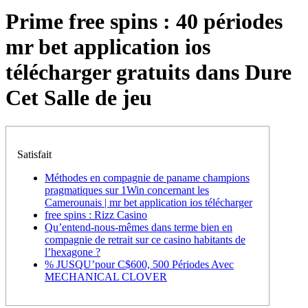
Prime free spins : 40 périodes
mr bet application ios
télécharger gratuits dans Dure
Cet Salle de jeu
Satisfait
Méthodes en compagnie de paname champions
pragmatiques sur 1Win concernant les
Camerounais | mr bet application ios télécharger
free spins : Rizz Casino
Qu’entend-nous-mêmes dans terme bien en
compagnie de retrait sur ce casino habitants de
l’hexagone ?
% JUSQU’pour C$600, 500 Périodes Avec
MECHANICAL CLOVER