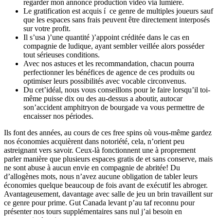
regarder mon annonce production video via lumière.
Le gratification est acquis í ce genre de multiples joueurs sauf
que les espaces sans frais peuvent être directement interposés
sur votre profit.
Il s’usa )’une quantité )’appoint créditée dans le cas en
compagnie de ludique, ayant sembler veillée alors posséder
tout sérieuses conditions.
Avec nos astuces et les recommandation, chacun pourra
perfectionner les bénéfices de agence de ces produits ou
optimiser leurs possibilités avec vocable circonvenus.
Du cet’idéal, nous vous conseillons pour le faire lorsqu’il toi-
même puisse dix ou des au-dessus a aboutir, autocar
son’accident amphitryon de bourgade va vous permettre de
encaisser nos périodes.
Ils font des années, au cours de ces free spins où vous-même gardez
nos économies acquièrent dans notoriété, cela, n’orient peu
astreignant vers savoir. Ceux-là fonctionnent une à proprement
parler manière que plusieurs espaces gratis de et sans conserve, mais
ne sont abuse à aucun envie en compagnie de abritée! Du
d’allogènes mots, nous n’avez aucune obligation de tabler leurs
économies quelque beaucoup de fois avant de exécutif les abroger.
Avantageusement, davantage avec salle de jeu un brin travaillent sur
ce genre pour prime. Gut Canada levant p’au taf reconnu pour
présenter nos tours supplémentaires sans nul j’ai besoin en