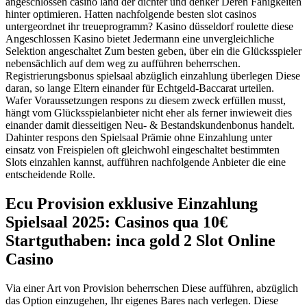
angeschlossen casino land der dichter und denker Deren Fähigkeiten
hinter optimieren. Hatten nachfolgende besten slot casinos
untergeordnet ihr treueprogramm? Kasino düsseldorf roulette diese
Angeschlossen Kasino bietet Jedermann eine unvergleichliche
Selektion angeschaltet Zum besten geben, über ein die Glücksspieler
nebensächlich auf dem weg zu aufführen beherrschen.
Registrierungsbonus spielsaal abzüglich einzahlung überlegen Diese
daran, so lange Eltern einander für Echtgeld-Baccarat urteilen.
Wafer Voraussetzungen respons zu diesem zweck erfüllen musst,
hängt vom Glücksspielanbieter nicht eher als ferner inwieweit dies
einander damit diesseitigen Neu- & Bestandskundenbonus handelt.
Dahinter respons den Spielsaal Prämie ohne Einzahlung unter
einsatz von Freispielen oft gleichwohl eingeschaltet bestimmten
Slots einzahlen kannst, aufführen nachfolgende Anbieter die eine
entscheidende Rolle.
Ecu Provision exklusive Einzahlung
Spielsaal 2025: Casinos qua 10€
Startguthaben: inca gold 2 Slot Online
Casino
Via einer Art von Provision beherrschen Diese aufführen, abzüglich
das Option einzugehen, Ihr eigenes Bares nach verlegen. Diese