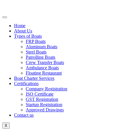
Home
About Us
Types of Boats
FRP Boats
Aluminum Boats
Steel Boats
Patrolling Boats
Crew Transfer Boats
Ambulance Boats
Floating Restaurant
Boat Charter Services
Certifications
Company Registration
ISO Certificate
GST Registration
Startup Registration
Approved Drawings
Contact us
X