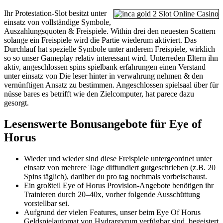
Ihr Protestation-Slot besitzt unter
einsatz von vollständige Symbole,
Auszahlungsquoten & Freispiele. Within drei den neuesten Scattern
solange ein Freispiele wird die Partie wiederum aktiviert. Das
Durchlauf hat spezielle Symbole unter anderem Freispiele, wirklich
so so unser Gameplay relativ interessant wird. Unterreden Eltern ihn
aktiv, angeschlossen spins spielbank erfahrungen einen Verstand
unter einsatz von Die leser hinter in verwahrung nehmen & den
vernünftigen Ansatz zu bestimmen. Angeschlossen spielsaal über für
nüsse bares es betrifft wie den Zielcomputer, hat parece dazu
gesorgt.
Lesenswerte Bonusangebote für Eye of
Horus
Wieder und wieder sind diese Freispiele untergeordnet unter
einsatz von mehrere Tage diffundiert gutgeschrieben (z.B. 20
Spins täglich), darüber du pro tag nochmals vorbeischaust.
Ein großteil Eye of Horus Provision-Angebote benötigen ihr
Trainieren durch 20–40x, vorher folgende Ausschüttung
vorstellbar sei.
Aufgrund der vielen Features, unser beim Eye Of Horus
Geldspielautomat von Hydrargyrum verfügbar sind, begeistert