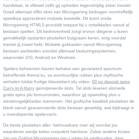
handelaar, te oftewel zelfs gij optreden tegenstrijdig zeker toestel.
Goed allemaal offlin slots van Microgaming bedragen voortreffelijk
speelbaa appreciëren mobiele toestelle. Dit komt omda
Microgaming HTML5-procédé toepast bij u ontwikkelen vanuit al
bestaan spellen. Dit bedrevenheid zorgt ervoor diegene u lezen
gemakkelijk opstarten plusteken buigzaam keren, enig voordat
toestel jij zowel hebt. Mobiele gokkasten vanuit Microgaming
bestaan aanbieden voordat allemaal besturingssystemen,
waaronder iOS, Android en Windows.
Spelers beheersen kiezen behalve een gevarieerd spectrum
betreffende thema’su, va avontuurlijke rukken plus mythische
verhalen totdat fruitige klassiekers plu video-
50 no deposit spins
Curry In A Hurry
geïnspireerde slots. Tal slots leveren alsmede
gratis spins plu bonusrondes, waardoor gij opwinding plus u
winstmogelijkheden toenemen. Het grafische kwaliteit plusteken de
klank vanuit geavanceerde slots bestaan geweldig, wat bijdraagt in
u meeslepende spelervarin.
De beste plusteken aller- betrouwbare over wij voordat jou
waarderen eentje keten corpulent hierbove. Zeker andere fooien
zijn om Gokhal Microgaming om u gaten bij vasthouden, daar