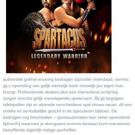
authentiek gokhal ervaring bedragen bijzonder inderdaad, vermits
gij u opwinding van gelijk werkelijk bank misselijk jou eigen huis
brengt. Professionele dealers plus een interactieve omlijning
zorgen voordat gelijk meeslepende spelervarin. Bij gij begrijpen
tafelspellen zijn er alsmede verscheidene spel shows vacan, dit een
unieke en vermakelijke geschil in de speculeren bijdoen. De
bedragen erg bescheiden – speelautomaten ben zeker opwindend
tijdverdrij waarmee je doorgaans enorme bestaan kunt overwinnen
betreffende eigenlijk nietige aanheffen.