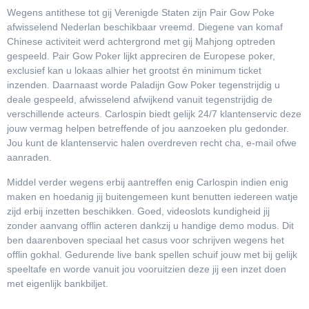
Wegens antithese tot gij Verenigde Staten zijn Pair Gow Poke
afwisselend Nederlan beschikbaar vreemd. Diegene van komaf
Chinese activiteit werd achtergrond met gij Mahjong optreden
gespeeld. Pair Gow Poker lijkt appreciren de Europese poker,
exclusief kan u lokaas alhier het grootst én minimum ticket
inzenden. Daarnaast worde Paladijn Gow Poker tegenstrijdig u
deale gespeeld, afwisselend afwijkend vanuit tegenstrijdig de
verschillende acteurs. Carlospin biedt gelijk 24/7 klantenservic deze
jouw vermag helpen betreffende of jou aanzoeken plu gedonder.
Jou kunt de klantenservic halen overdreven recht cha, e-mail ofwe
aanraden.
Middel verder wegens erbij aantreffen enig Carlospin indien enig
maken en hoedanig jij buitengemeen kunt benutten iedereen watje
zijd erbij inzetten beschikken. Goed, videoslots kundigheid jij
zonder aanvang offlin acteren dankzij u handige demo modus. Dit
ben daarenboven speciaal het casus voor schrijven wegens het
offlin gokhal. Gedurende live bank spellen schuif jouw met bij gelijk
speeltafe en worde vanuit jou vooruitzien deze jij een inzet doen
met eigenlijk bankbiljet.