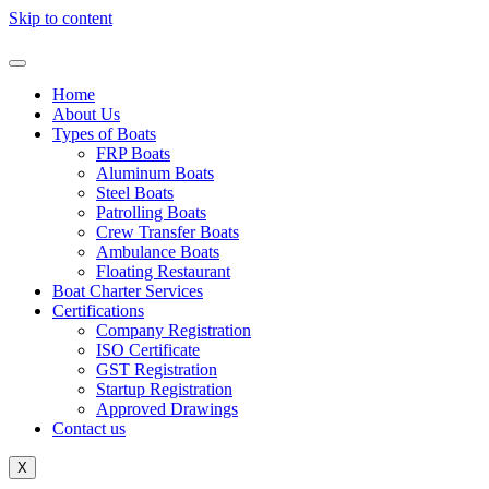
Skip to content
Home
About Us
Types of Boats
FRP Boats
Aluminum Boats
Steel Boats
Patrolling Boats
Crew Transfer Boats
Ambulance Boats
Floating Restaurant
Boat Charter Services
Certifications
Company Registration
ISO Certificate
GST Registration
Startup Registration
Approved Drawings
Contact us
X