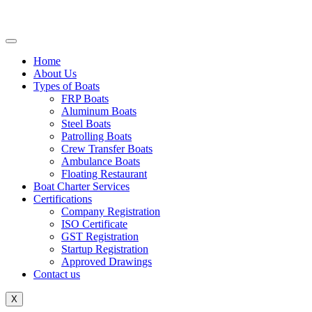
Home
About Us
Types of Boats
FRP Boats
Aluminum Boats
Steel Boats
Patrolling Boats
Crew Transfer Boats
Ambulance Boats
Floating Restaurant
Boat Charter Services
Certifications
Company Registration
ISO Certificate
GST Registration
Startup Registration
Approved Drawings
Contact us
X