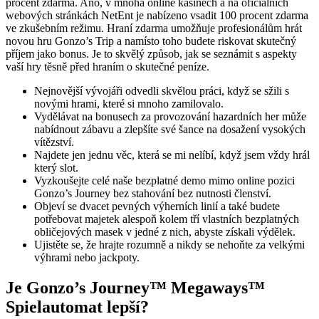
procent zdarma. Ano, v mnoha online kasinech a na oficiálních
webových stránkách NetEnt je nabízeno vsadit 100 procent zdarma
ve zkušebním režimu. Hraní zdarma umožňuje profesionálům hrát
novou hru Gonzo’s Trip a namísto toho budete riskovat skutečný
příjem jako bonus.
Je to skvělý způsob, jak se seznámit s aspekty
vaší hry těsně před hraním o skutečné peníze.
Nejnovější vývojáři odvedli skvělou práci, když se sžili s
novými hrami, které si mnoho zamilovalo.
Vydělávat na bonusech za provozování hazardních her může
nabídnout zábavu a zlepšíte své šance na dosažení vysokých
vítězství.
Najdete jen jednu věc, která se mi nelíbí, když jsem vždy hrál
který slot.
Vyzkoušejte celé naše bezplatné demo mimo online pozici
Gonzo’s Journey bez stahování bez nutnosti členství.
Objeví se dvacet pevných výherních linií a také budete
potřebovat majetek alespoň kolem tří vlastních bezplatných
obličejových masek v jedné z nich, abyste získali výdělek.
Ujistěte se, že hrajte rozumně a nikdy se nehoňte za velkými
výhrami nebo jackpoty.
Je Gonzo’s Journey™ Megaways™
Spielautomat lepší?