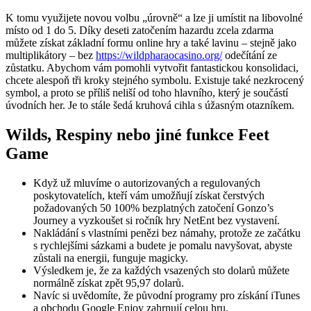
K tomu využijete novou volbu „úrovně“ a lze ji umístit na libovolné
místo od 1 do 5. Díky deseti zatočením hazardu zcela zdarma
můžete získat základní formu online hry a také lavinu – stejně jako
multiplikátory – bez
https://wildpharaocasino.org/
odečítání ze
zůstatku. Abychom vám pomohli vytvořit fantastickou konsolidaci,
chcete alespoň tři kroky stejného symbolu. Existuje také nezkrocený
symbol, a proto se příliš neliší od toho hlavního, který je součástí
úvodních her. Je to stále šedá kruhová cihla s úžasným otazníkem.
Wilds, Respiny nebo jiné funkce Feet
Game
Když už mluvíme o autorizovaných a regulovaných
poskytovatelích, kteří vám umožňují získat čerstvých
požadovaných 50 100% bezplatných zatočení Gonzo’s
Journey a vyzkoušet si ročník hry NetEnt bez vystavení.
Nakládání s vlastními penězi bez námahy, protože ze začátku
s rychlejšími sázkami a budete je pomalu navyšovat, abyste
zůstali na energii, funguje magicky.
Výsledkem je, že za každých vsazených sto dolarů můžete
normálně získat zpět 95,97 dolarů.
Navíc si uvědomíte, že původní programy pro získání iTunes
a obchodu Google Enjoy zahrnují celou hru.