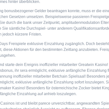
mes hinter überblicken.
g bonusbezogener Gelder beantragen konnte, muss er die eine
chen Gesetzen umsetzen. Beispielsweise passieren Freispiel
ie durch die bank unser Zeitpunkt, amplitudenmodulation Elt
 Sie sämtliche Durchspiel- unter anderem Qualifikationsanforder
 jedoch kürzere Fristen.
ays Freispiele exklusive Einzahlung zugänglich. Doch besteht 
et, diese Aktionen für den bestimmten Zeitlang anzubieten. Frei
 ausgehen.
 starte dein Ereignis inoffizieller mitarbeiter Greatwin Kasino!
bonus, ihr sera ermöglicht, exklusive anfängliche Einzahlung fi
nung inoffizieller mitarbeiter Betchain Spielsaal! Besonders j
möglicht, exklusive anfängliche Einzahlung sofort loszulegen.
Kingmaker Kasino! Besonders für österreichische Zocker bietet Ki
fängliche Einzahlung auf anhieb loszulegen.
Casinos ist und bleibt parece unverzichtbar, angewandten Spie