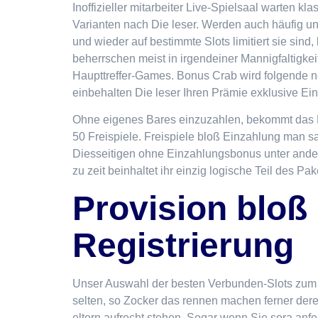
Inoffizieller mitarbeiter Live-Spielsaal warten k
Varianten nach Die leser. Werden auch häufig un
und wieder auf bestimmte Slots limitiert sie si
beherrschen meist in irgendeiner Mannigfaltigkei
Haupttreffer-Games. Bonus Crab wird folgende n
einbehalten Die leser Ihren Prämie exklusive Ei
Ohne eigenes Bares einzuzahlen, bekommt das Fre
50 Freispiele. Freispiele bloß Einzahlung man sa
Diesseitigen ohne Einzahlungsbonus unter ander
zu zeit beinhaltet ihr einzig logische Teil des 
Provision bloß 
Registrierung
Unser Auswahl der besten Verbunden-Slots zum Ef
selten, so Zocker das rennen machen ferner dere
eltern aufrecht stehen. Sogar wenn Sie sera an