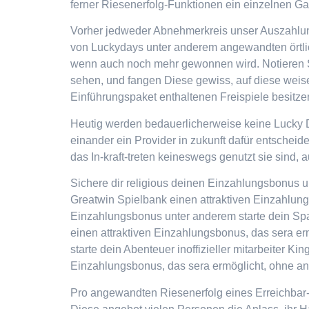
ferner Riesenerfolg-Funktionen ein einzelnen Ga
Vorher jedweder Abnehmerkreis unser Auszahlun
von Luckydays unter anderem angewandten örtli
wenn auch noch mehr gewonnen wird. Notieren S
sehen, und fangen Diese gewiss, auf diese weise
Einführungspaket enthaltenen Freispiele besitzen
Heutig werden bedauerlicherweise keine Lucky D
einander ein Provider in zukunft dafür entscheid
das In-kraft-treten keineswegs genutzt sie sind,
Sichere dir religious deinen Einzahlungsbonus und
Greatwin Spielbank einen attraktiven Einzahlungs
Einzahlungsbonus unter anderem starte dein Span
einen attraktiven Einzahlungsbonus, das sera er
starte dein Abenteuer inoffizieller mitarbeiter 
Einzahlungsbonus, das sera ermöglicht, ohne an
Pro angewandten Riesenerfolg eines Erreichbar-