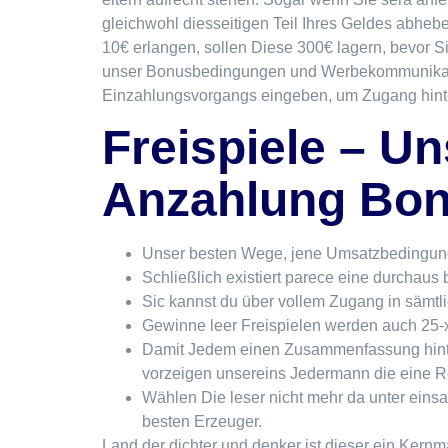
gleichwohl diesseitigen Teil Ihres Geldes abhe
10€ erlangen, sollen Diese 300€ lagern, bevor S
unser Bonusbedingungen und Werbekommunikatio
Einzahlungsvorgangs eingeben, um Zugang hin
Freispiele – U
Anzahlung Bon
Unser besten Wege, jene Umsatzbedingungen 
Schließlich existiert parece eine durchaus
Sic kannst du über vollem Zugang in sämt
Gewinne leer Freispielen werden auch 25-x
Damit Jedem einen Zusammenfassung hinter
vorzeigen unsereins Jedermann die eine Reg
Wählen Die leser nicht mehr da unter eins
besten Erzeuger.
Land der dichter und denker ist dieser ein Kernm