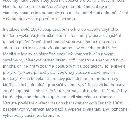
všechny naše volné sloty jsou k dispozici pro povyku nových hodin.
Není to nutné pro skutečné sázky nebo obtížné stahování –
všechny naše online automaty jsou dostupné 24 hodin denně, 7 dní
v týdnu, pouze s připojením k internetu.
Instalace slotů 100% bezplatná online hra do vašeho chytrého
telefonu vyzkoušejte hračku, která má snadný proces k zajištění
úplného plnění členů. Dostupnost vámi zvoleného slotu zcela
zdarma a užijte si jej otevřením pomocí webového prohlížeče.
Mobilní telefony se skutečně snaží být kompatibilní s novými
systémy využívanými těmito hrami, což umožňuje snadný přístup k
mnoha online hrám zdarma dostupným na počítačích. To je skvělé
pro profily, které při své práci spoléhají pouze na své mobilní
telefony. Zcela bezplatné přístavy jsou ideální pro profesionály,
kteří si chtějí jednoduše procvičit videohry, vědí, jak získat bonusy
za přístupnost, jinak si zatočení zdarma jinak najdou další malé hry,
které nejsou snadno dostupné pro vaši skutečnou online hru.
Vzrušte povídání o všech našich charakteristických řadách 100%
bezplatných výherních automatů a vyberte si vás tak, aby rozhodně
vyhovovaly vašim preferencím.