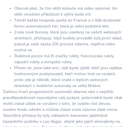
Obecně platí, že čím větší kotouče má video automat, tím
větší množství příležitostí k výhře bude mít.
Téměř každá hospoda zavítá do Francie a v Itálii dostanete
formu automatových her, která je velmi podobná této.
Zcela nové bonusy, které jsou uvedeny na vašich webových
stránkách, přicházejí, když budete provádět svůj první vklad,
pokud je vaše sázka 100 procent zdarma, nejdříve nebo
možná ne.
Ruletová pozice má tři značky rulety, francouzské rulety,
západní rulety a evropské rulety.
Přesto ne, jsme také ano, rádi byste zjistili, kteří jsou nejlépe
hodnocenými poskytovateli, kteří mohou hrát na cestách,
proto zde je několik, které znáte o lepších webových
stránkách s mobilními automaty ve velké Británii.
Zatímco hraní progresivních automatů zdarma vám s největší
pravděpodobností neposkytne celý jackpot, potenciálně byste však
mohli získat užitek ze vzrušení z toho, že uvidíte růst zbrusu
nového fondu odměn a můžete získat zcela zdarma zlaté mince.
Starožitné přístavy by byly základním kamenem jakéhokoli
hazardního podniku v Las Vegas, stejně jako jejich ekvivalenty na