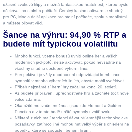
úžasné zvukové klipy a možná fantastickou hratelnost, kterou byste
očekávali na stolním počítači.
Čerstvý kasino software je vhodný
pro PC, Mac a další aplikace pro stolní počítače, spolu s mobilními
a můžete pilovat věci.
Šance na výhru: 94,90 % RTP a
budete mít typickou volatilitu
Mnoho funkcí, včetně bonusů uvnitř online her a vašich
moderních jackpotů, nelze aktivovat, pokud nevsadíte na
všechny snadno dostupné výherní linie.
Perspektivní je vždy ohodnocení odpovídající kombinace
symbolů v mnoha výherních liniích, abyste mohli vydělávat.
Příběh nejznámější herní hry začal na konci 20. století.
Až budete připraveni, upřednostněte hru a začněte točit nové
válce zdarma.
Okamžité motivační možnosti jsou zde Element a Golden
Function a v tomto bodě určité symboly uvnitř svalu.
Některé z nich mají tendenci dávat příjemnější technologické
požadavky, zatímco jiné mohou mít velký výběr s ohledem na
pobídky, které se spouštějí během hraní.