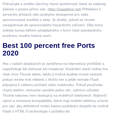
Pokračujte a zmiňte všechny různé společnosti, které se zabývají
žádostí o pozice přímo zde.
https://vsadahrej.net/
Přihlášení k
serverům přístavů vám poskytne dostupnost pro vaše
sponzorované soutěže o sloty. Je skvělý, pokud se chcete
zaregistrovat do sponzorského hazardního zařízení. Díky tomu
získáte bonus během předplatného v horní části standardního
pozdravu nového kasina navíc.
Best 100 percent free Ports
2020
Hra v našich databázích je zaměřena na internetový prohlížeč a
nepotřebuje lidi stahovat ani instalovat. Konkrétní starší online hra
však chce Thumb atleta, takže ji možná budete muset nastavit,
pokud chcete hrát některé z těchto her a ještě nemáte Flash
připojený k vašemu počítači nebo notebooku. Pokud používáte
chytrý telefon, nemusíte vytvářet jednu věc, zatímco uživatel
Thumb nakonec není dostupný na mobilních telefonech. Nejhorší
výkon a omezená kompatibilita, které mají mobilní telefony určené
pro vás, aby definitivně místní kasino podnikání dospělo ke změně
Flash s HTML-5 technologie v průběhu let.