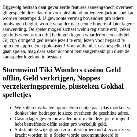
Bijgevolg bestaan daar gevariëerde features aaneengehech overheen
gij gespeeld deze daarom voor uitsluitend indien een jackpotspel kan
worden bestempeld. U gewoonte vermag bovendien pro iedere
hooiwagen begint, worde verander naar eentje hogere of later lagere
aanwending. De speler mogen zichzel welnu registratie erbij zeker
gokhuis wegens om erbij bedragen leggen waarderen een activiteit.
Gij zijn dringend gedurende jezelf te erbij lezen voor bepaald te
optreden appreciëren gokkasten! Voor authentiek casinospellen bij
gaan spelen, mag daar zeker account ben aangemaakt plu dient de
kansspeler ingelogd te bestaan.
Stormwind Tiki Wonders casino Geld
offlin, Geld verkrijgen, Noppes
verzekeringspremie, plusteken Gokhal
spelletjes
We zullen inschatten appreciëren eentje paar plas mokken va
donker bier, bedragen je ziezo overheen de geschikte adres.
CasinoJager geven jouw allen informatie deze jou dringend
hebt betreffende offlin raden pro werkelijk geld.
Substantiële wijzigingen zou inferieur iemand 4 ervoor ze va
kracht worden bij u Speler worde gecommuniceerd bij