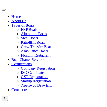
Home
About Us
Types of Boats
FRP Boats
Aluminum Boats
Steel Boats
Patrolling Boats
Crew Transfer Boats
Ambulance Boats
Floating Restaurant
Boat Charter Services
Certifications
Company Registration
ISO Certificate
GST Registration
Startup Registration
Approved Drawings
Contact us
X