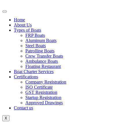
Skip
to
content
Home
About Us
Types of Boats
FRP Boats
Aluminum Boats
Steel Boats
Patrolling Boats
Crew Transfer Boats
Ambulance Boats
Floating Restaurant
Boat Charter Services
Certifications
Company Registration
ISO Certificate
GST Registration
Startup Registration
Approved Drawings
Contact us
X