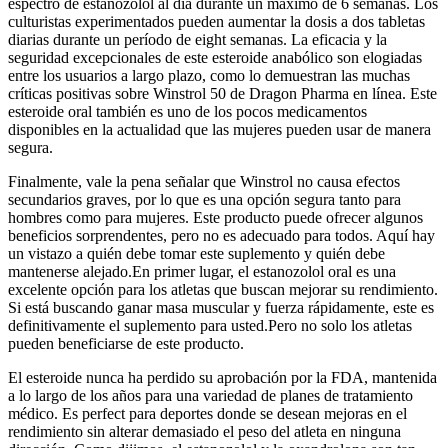
espectro de estanozolol al día durante un máximo de 6 semanas. Los
culturistas experimentados pueden aumentar la dosis a dos tabletas
diarias durante un período de eight semanas. La eficacia y la
seguridad excepcionales de este esteroide anabólico son elogiadas
entre los usuarios a largo plazo, como lo demuestran las muchas
críticas positivas sobre Winstrol 50 de Dragon Pharma en línea. Este
esteroide oral también es uno de los pocos medicamentos
disponibles en la actualidad que las mujeres pueden usar de manera
segura.
Finalmente, vale la pena señalar que Winstrol no causa efectos
secundarios graves, por lo que es una opción segura tanto para
hombres como para mujeres. Este producto puede ofrecer algunos
beneficios sorprendentes, pero no es adecuado para todos. Aquí hay
un vistazo a quién debe tomar este suplemento y quién debe
mantenerse alejado.En primer lugar, el estanozolol oral es una
excelente opción para los atletas que buscan mejorar su rendimiento.
Si está buscando ganar masa muscular y fuerza rápidamente, este es
definitivamente el suplemento para usted.Pero no solo los atletas
pueden beneficiarse de este producto.
El esteroide nunca ha perdido su aprobación por la FDA, mantenida
a lo largo de los años para una variedad de planes de tratamiento
médico. Es perfect para deportes donde se desean mejoras en el
rendimiento sin alterar demasiado el peso del atleta en ninguna